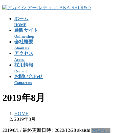
コ
ナ
ン
ビ
ホーム
テ
ゲ
HOME
ン
ー
通販サイト
ツ
シ
Online shop
へ
ョ
会社概要
ス
ン
About us
キ
に
アクセス
ッ
移
Access
プ
動
採用情報
Recruit
お問い合わせ
Contact us
2019年8月
HOME
2019年8月
2019/8/1
/ 最終更新日時 :
2020/12/28
akaishi
お知らせ