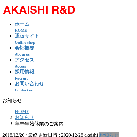
コ
ナ
ン
ビ
テ
ゲ
ホーム
ン
ー
HOME
ツ
シ
通販サイト
へ
ョ
Online shop
ス
ン
会社概要
キ
に
About us
ッ
移
アクセス
プ
動
Access
採用情報
Recruit
お問い合わせ
Contact us
お知らせ
HOME
お知らせ
年末年始休業のご案内
2018/12/26
/ 最終更新日時 :
2020/12/28
akaishi
お知らせ